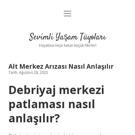
menüyü
Anasayfa
aç
Gizlilik Politikası
Sevimli Yaşam Tüyoları
Yasal Uyarı
Hayatına neşe katan küçük fikirler!
Hakkımızda
Alt Merkez Arızası Nasıl Anlaşılır
Tarih: Ağustos 28, 2025
Debriyaj merkezi
patlaması nasıl
anlaşılır?