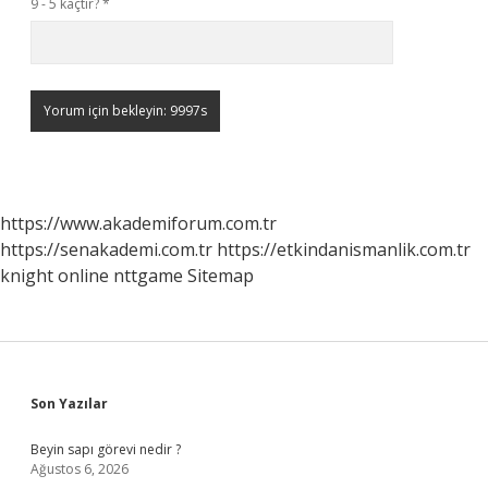
9 - 5 kaçtır?
*
https://www.akademiforum.com.tr
https://senakademi.com.tr
https://etkindanismanlik.com.tr
knight online
nttgame
Sitemap
Sidebar
Son Yazılar
Beyin sapı görevi nedir ?
Ağustos 6, 2026