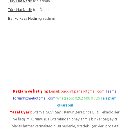
Türk Hat Nedir
için
admin
Türk Hat Nedir
için
Ömer
Banko Kasa Nedir
için
admin
casino giriş
Reklam ve İletişim:
E-mail:
backlinkpaneli@gmail.com
Teams:
forumhizmeti@gmail.com
Whatsapp: 0262 606 0 726
Telegram:
@karabul
Yasal Uyarı:
Sitemiz, 5651 Sayılı Kanun gereğince Bilgi Teknolojileri
ve İletişim Kurumu (BTK) tarafından onaylanmış bir Yer Sağlayıcı
olarak hizmet vermektedir. Bu nedenle, sitedeki içerikleri proaktif