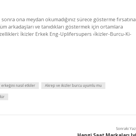
üre sonra ona meydan okumadığınız sürece gösterme fırsatına
 tüm arkadaşları ve tanıdıkları göstermek için ortamlara
llikleri: İkizler Erkek Eng-Uplifersupers ›İkizler-Burcu-Ki-
 erkeğini nasıl etkiler
Akrep ve ikizler burcu uyumlu mu
dür
Sonraki Yaz
Hangi Saat Markaları Iy