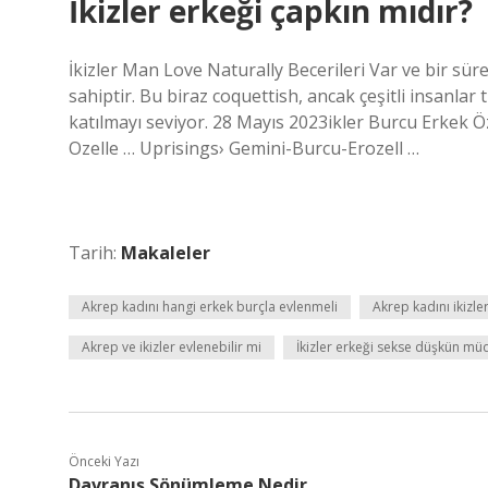
İkizler erkeği çapkın mıdır?
İkizler Man Love Naturally Becerileri Var ve bir s
sahiptir. Bu biraz coquettish, ancak çeşitli insanlar
katılmayı seviyor. 28 Mayıs 2023ikler Burcu Erkek Öze
Ozelle … Uprisings› Gemini-Burcu-Erozell …
Tarih:
Makaleler
Akrep kadını hangi erkek burçla evlenmeli
Akrep kadını ikizler
Akrep ve ikizler evlenebilir mi
İkizler erkeği sekse düşkün mü
Önceki Yazı
Davranış Sönümleme Nedir