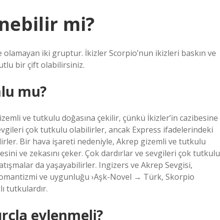
nebilir mi?
de olamayan iki gruptur. İkizler Scorpio’nun ikizleri baskın ve
 bir çift olabilirsiniz.
mlu mu?
zemli ve tutkulu doğasına çekilir, çünkü İkizler’in cazibesine
evgileri çok tutkulu olabilirler, ancak Express ifadelerindeki
lirler. Bir hava işareti nedeniyle, Akrep gizemli ve tutkulu
ibesini ve zekasını çeker. Çok dardırlar ve sevgileri çok tutkulu
çatışmalar da yaşayabilirler. Ingizers ve Akrep Sevgisi,
nin romantizmi ve uygunluğu ›Aşk-Novel → Türk, Skorpio
ı tutkulardır.
rçla evlenmeli?