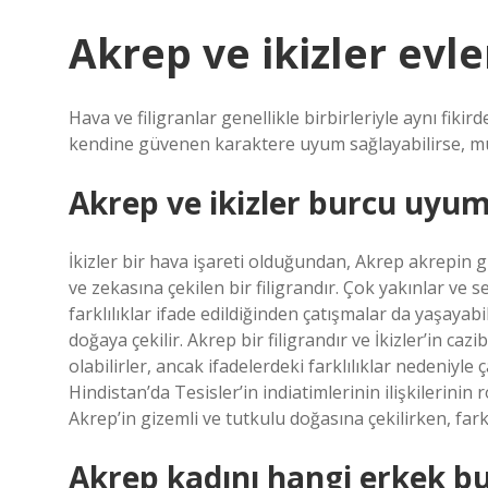
Akrep ve ikizler evle
Hava ve filigranlar genellikle birbirleriyle aynı fikir
kendine güvenen karaktere uyum sağlayabilirse, mutlu
Akrep ve ikizler burcu uyu
İkizler bir hava işareti olduğundan, Akrep akrepin gi
ve zekasına çekilen bir filigrandır. Çok yakınlar ve s
farklılıklar ifade edildiğinden çatışmalar da yaşayabi
doğaya çekilir. Akrep bir filigrandır ve İkizler’in caz
olabilirler, ancak ifadelerdeki farklılıklar nedeniyle 
Hindistan’da Tesisler’in indiatimlerinin ilişkileri
Akrep’in gizemli ve tutkulu doğasına çekilirken, farkl
Akrep kadını hangi erkek bu