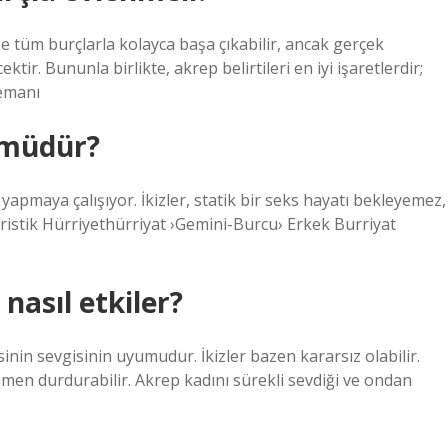
e tüm burçlarla kolayca başa çıkabilir, ancak gerçek
ir. Bununla birlikte, akrep belirtileri en iyi işaretlerdir;
lemanı
n müdür?
r yapmaya çalışıyor. İkizler, statik bir seks hayatı bekleyemez,
ristik Hürriyethürriyat ›Gemini-Burcu› Erkek Burriyat
 nasıl etkiler?
inin sevgisinin uyumudur. İkizler bazen kararsız olabilir.
mamen durdurabilir. Akrep kadını sürekli sevdiği ve ondan