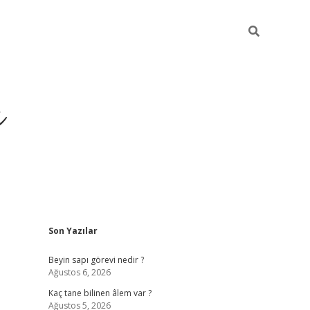
ı
Sidebar
Son Yazılar
vdcasino g
Beyin sapı görevi nedir ?
Ağustos 6, 2026
Kaç tane bilinen âlem var ?
Ağustos 5, 2026