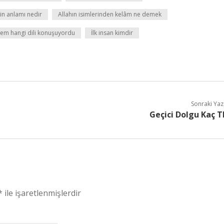
n anlamı nedir
Allahın isimlerinden kelâm ne demek
em hangi dili konuşuyordu
İlk insan kimdir
Sonraki Yaz
Geçici Dolgu Kaç T
*
ile işaretlenmişlerdir