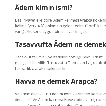
Âdem kimin ismi?
Bazı rivayetlere göre; Âdem kelimesi Arapça kökenli 
kelime “yeryüzü” anlamına gelen “edimu’l-ard” kelim
varlığa/kökene uygun bir isim verilmiştir.
Tasavvufta Âdem ne demek
Tasavvuf terimleri ve ifadeleri sözlüğünde: “Âdem”; 
geldiği iddia edilir. Tasavvufta Tanrı’dan başka hiçbi
tür varlık olarak nitelendirilir.
Havva ne demek Arapça?
Ve Adem dedi ki, “Bu benim kemiklerimden kemik ve 
denecek.” Ve Adem karısına Havva adını verdi, çünkü
“yaşam” veya “yaşama sahip olmak” anlamına gelir.