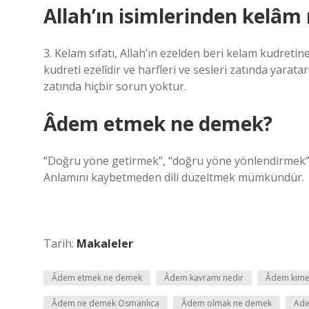
Allah’ın isimlerinden kelâ
3. Kelam sıfatı, Allah’ın ezelden beri kelam kudreti
kudreti ezelîdir ve harfleri ve sesleri zatında yara
zatında hiçbir sorun yoktur.
Âdem etmek ne demek?
“Doğru yöne getirmek”, “doğru yöne yönlendirmek” 
Anlamını kaybetmeden dili düzeltmek mümkündür.
Tarih:
Makaleler
Âdem etmek ne demek
Âdem kavramı nedir
Âdem kime
Âdem ne demek Osmanlıca
Âdem olmak ne demek
Ade