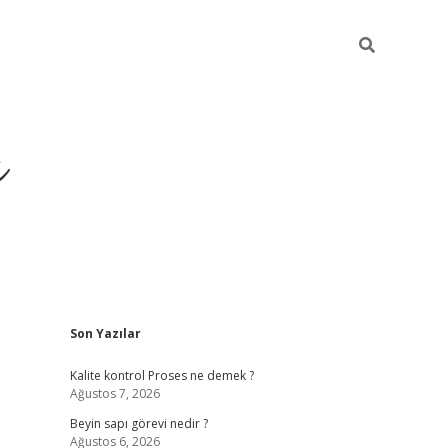
ı
Sidebar
Son Yazılar
vdcasino giriş
Kalite kontrol Proses ne demek ?
Ağustos 7, 2026
Beyin sapı görevi nedir ?
Ağustos 6, 2026