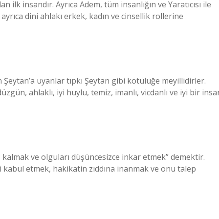
n ilk insandır. Ayrıca Adem, tüm insanlığın ve Yaratıcısı ile
ayrıca dini ahlakı erkek, kadın ve cinsellik rollerine
n Şeytan’a uyanlar tıpkı Şeytan gibi kötülüğe meyillidirler.
gün, ahlaklı, iyi huylu, temiz, imanlı, vicdanlı ve iyi bir insa
z kalmak ve olguları düşüncesizce inkar etmek” demektir.
ri kabul etmek, hakikatin zıddına inanmak ve onu talep