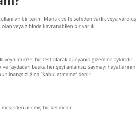
am?
kullanılan bir terim. Mantık ve felsefeden varlık veya varoluş
ı olan veya zihinde kavranabilen bir varlık.
l veya mucize, bir test olarak dünyanın gizemine aykırıdır.
 ve faydadan başka her şeyi anlamsız saymayı hayatlarının
ubun inançsızlığına “kabul etmeme” denir.
len ˁadam عدم “yokluk” kelimesinden alınmış bir kelimedir.