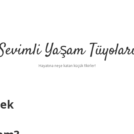
Sevimli Yaşam Tüyolar
Hayatına neşe katan küçük fikirler!
mek