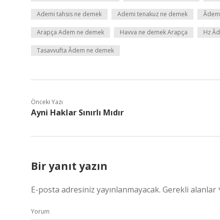
Ademi tahsis ne demek
Ademi tenakuz ne demek
Âdemi
Arapça Adem ne demek
Havva ne demek Arapça
Hz Âd
Tasavvufta Âdem ne demek
Önceki Yazı
Ayni Haklar Sınırlı Mıdır
Bir yanıt yazın
E-posta adresiniz yayınlanmayacak.
Gerekli alanlar
Yorum