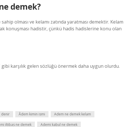
m ne demek?
ne sahip olması ve kelamı zatında yaratması demektir. Kelam
tarak konuşması hadistir, çünkü hadis hadislerine konu olan
gibi karşılık gelen sözlüğü önermek daha uygun olurdu.
 denir
Âdem kimin ismi
Adem ne demek kelam
mi iltibas ne demek
Ademi kabul ne demek