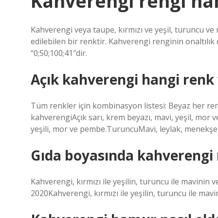
Kahverengi rengi ha
Kahverengi veya taupe, kırmızı ve yeşil, turuncu ve 
edilebilen bir renktir. Kahverengi renginin onaltıl
“0;50;100;41″dir.
Açık kahverengi hangi renk 
Tüm renkler için kombinasyon listesi: Beyaz her renk
kahverengiAçık sarı, krem ​​beyazı, mavi, yeşil, mo
yeşili, mor ve pembe.TuruncuMavi, leylak, menekşe,
Gıda boyasında kahverengi na
Kahverengi, kırmızı ile yeşilin, turuncu ile mavinin ve
2020Kahverengi, kırmızı ile yeşilin, turuncu ile mavini