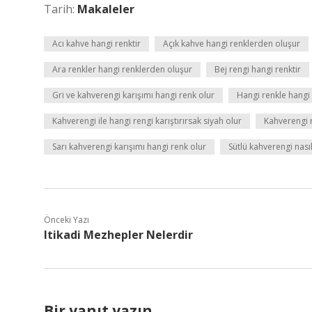
Tarih:
Makaleler
Acı kahve hangi renktir
Açık kahve hangi renklerden oluşur
Ara renkler hangi renklerden oluşur
Bej rengi hangi renktir
Gri ve kahverengi karışımı hangi renk olur
Hangi renkle hangi 
Kahverengi ile hangi rengi karıştırırsak siyah olur
Kahverengi 
Sarı kahverengi karışımı hangi renk olur
Sütlü kahverengi nasıl
Önceki Yazı
Itikadi Mezhepler Nelerdir
Bir yanıt yazın