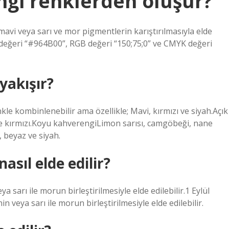
ngi renklerden oluşur?
mavi veya sarı ve mor pigmentlerin karıştırılmasıyla elde
ık değeri “#964B00”, RGB değeri “150;75;0” ve CMYK değeri
yakışır?
le kombinlenebilir ama özellikle; Mavi, kırmızı ve siyah.Açık
r ve kırmızı.Koyu kahverengiLimon sarısı, camgöbeği, nane
 beyaz ve siyah.
sıl elde edilir?
ya sarı ile morun birleştirilmesiyle elde edilebilir.1 Eylül
n veya sarı ile morun birleştirilmesiyle elde edilebilir.