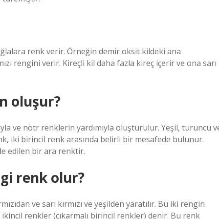
ğlalara renk verir. Örneğin demir oksit kildeki ana
zı rengini verir. Kireçli kil daha fazla kireç içerir ve ona sarı
n oluşur?
ıyla ve nötr renklerin yardımıyla oluşturulur. Yeşil, turuncu v
nk, iki birincil renk arasında belirli bir mesafede bulunur.
e edilen bir ara renktir.
ngi renk olur?
zıdan ve sarı kırmızı ve yeşilden yaratılır. Bu iki rengin
ikincil renkler (çıkarmalı birincil renkler) denir. Bu renk