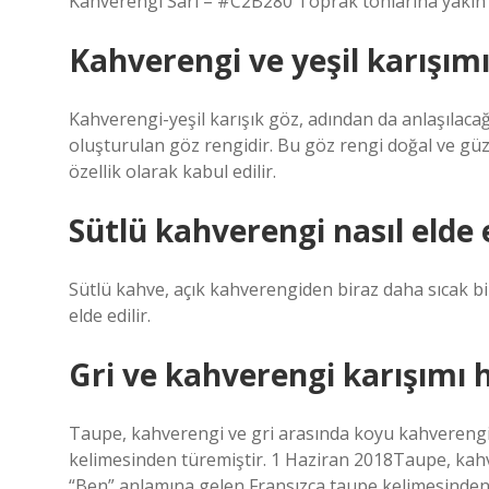
Kahverengi Sarı – #C2B280 Toprak tonlarına yakın ol
Kahverengi ve yeşil karışımı
Kahverengi-yeşil karışık göz, adından da anlaşılacağı
oluşturulan göz rengidir. Bu göz rengi doğal ve gü
özellik olarak kabul edilir.
Sütlü kahverengi nasıl elde e
Sütlü kahve, açık kahverengiden biraz daha sıcak b
elde edilir.
Gri ve kahverengi karışımı 
Taupe, kahverengi ve gri arasında koyu kahverengi 
kelimesinden türemiştir. 1 Haziran 2018Taupe, kahv
“Ben” anlamına gelen Fransızca taupe kelimesinden 