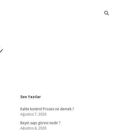
ı
Sidebar
Son Yazılar
vdcasino gir
Kalite kontrol Proses ne demek ?
Ağustos 7, 2026
Beyin sapı görevi nedir ?
Ağustos 6, 2026