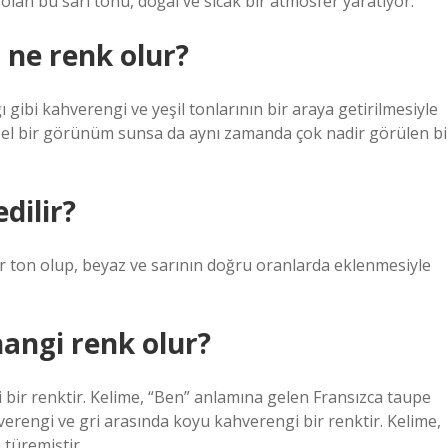
an bu sarı tonu, doğal ve sıcak bir atmosfer yaratıyor.
 ne renk olur?
 gibi kahverengi ve yeşil tonlarının bir araya getirilmesiyle
zel bir görünüm sunsa da aynı zamanda çok nadir görülen bi
dilir?
ir ton olup, beyaz ve sarının doğru oranlarda eklenmesiyle
hangi renk olur?
bir renktir. Kelime, “Ben” anlamına gelen Fransızca taupe
erengi ve gri arasında koyu kahverengi bir renktir. Kelime,
türemiştir.