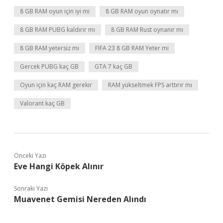
8 GB RAM oyun için iyi mi
8 GB RAM oyun oynatır mı
8 GB RAM PUBG kaldırır mı
8 GB RAM Rust oynanır mı
8 GB RAM yetersiz mi
FIFA 23 8 GB RAM Yeter mi
Gercek PUBG kaç GB
GTA 7 kaç GB
Oyun için kaç RAM gerekir
RAM yükseltmek FPS arttırır mı
Valorant kaç GB
Önceki Yazı
Eve Hangi Köpek Alınır
Sonraki Yazı
Muavenet Gemisi Nereden Alındı