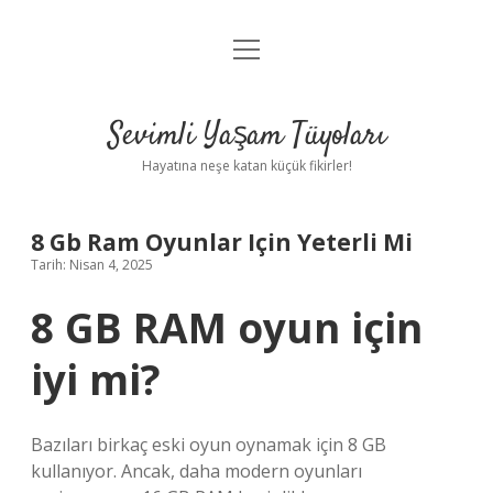
menüyü
Anasayfa
aç
Gizlilik Politikası
Sevimli Yaşam Tüyoları
Yasal Uyarı
Hayatına neşe katan küçük fikirler!
Hakkımızda
8 Gb Ram Oyunlar Için Yeterli Mi
Tarih: Nisan 4, 2025
8 GB RAM oyun için
iyi mi?
Bazıları birkaç eski oyun oynamak için 8 GB
kullanıyor. Ancak, daha modern oyunları