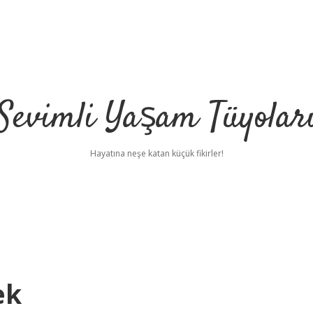
Sevimli Yaşam Tüyolar
Hayatına neşe katan küçük fikirler!
ek