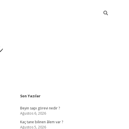
ı
Sidebar
Son Yazılar
vdcasino g
Beyin sapı görevi nedir ?
Ağustos 6, 2026
Kaç tane bilinen âlem var ?
Ağustos 5, 2026