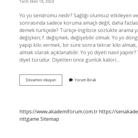
Tarih: Ekim 18, 2024
Yo yo sendromu nedir? Sağlığı olumsuz etkileyen ve
sonrasında sadece koruma amaçlı değil, daha fazlas
demek türkçede? Türkçe-İngilizce sözlükte arama yapmak 
değişken; f. değişmek, değişebilir olmak. Yo yo dö
yapıp kilo vermek, bir süre sonra tekrar kilo almak
almak olarak açıklanabilir. Yo yo diyeti nasıl yapılı
diyet türüdür. Diyetten önce günlük kalori…
Yo
Devamını okuyun
Yorum Bırak
Yo
Etkisi
Ne
Demek
https://www.akademiforum.com.tr
https://senakade
nttgame
Sitemap