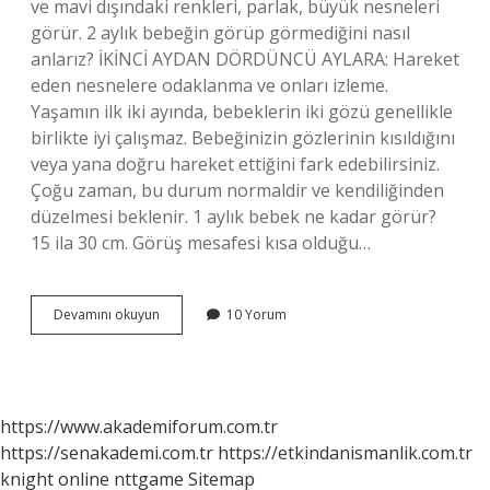
ve mavi dışındaki renkleri, parlak, büyük nesneleri
görür. 2 aylık bebeğin görüp görmediğini nasıl
anlarız? İKİNCİ AYDAN DÖRDÜNCÜ AYLARA: Hareket
eden nesnelere odaklanma ve onları izleme.
Yaşamın ilk iki ayında, bebeklerin iki gözü genellikle
birlikte iyi çalışmaz. Bebeğinizin gözlerinin kısıldığını
veya yana doğru hareket ettiğini fark edebilirsiniz.
Çoğu zaman, bu durum normaldir ve kendiliğinden
düzelmesi beklenir. 1 aylık bebek ne kadar görür?
15 ila 30 cm. Görüş mesafesi kısa olduğu…
40
Devamını okuyun
10 Yorum
Günlük
Bebek
Ne
Kadar
Görür
https://www.akademiforum.com.tr
https://senakademi.com.tr
https://etkindanismanlik.com.tr
knight online
nttgame
Sitemap