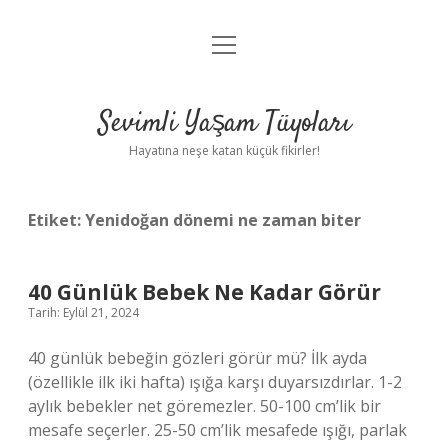
menüyü
Anasayfa
aç
Gizlilik Politikası
Sevimli Yaşam Tüyoları
Yasal Uyarı
Hayatına neşe katan küçük fikirler!
Hakkımızda
Etiket:
Yenidoğan dönemi ne zaman biter
40 Günlük Bebek Ne Kadar Görür
Tarih: Eylül 21, 2024
40 günlük bebeğin gözleri görür mü? İlk ayda
(özellikle ilk iki hafta) ışığa karşı duyarsızdırlar. 1-2
aylık bebekler net göremezler. 50-100 cm’lik bir
mesafe seçerler. 25-50 cm’lik mesafede ışığı, parlak