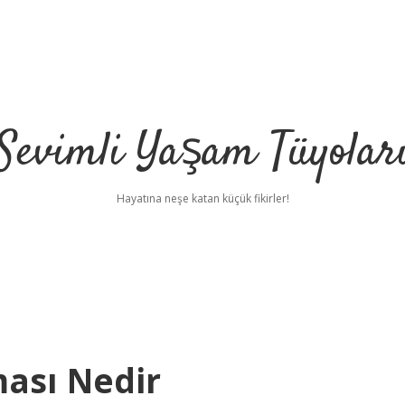
Sevimli Yaşam Tüyolar
Hayatına neşe katan küçük fikirler!
ması Nedir