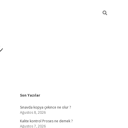
ı
Sidebar
Son Yazılar
vdcasino giriş
Sınavda kopya çekince ne olur ?
Ağustos 8, 2026
Kalite kontrol Proses ne demek ?
Ağustos 7, 2026