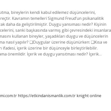
ıtma, bireylerin kendi kabul edilemez düşüncelerini,
süreçtir. Kavramın temelleri Sigmund Freud’un psikanalitik
rak daha da geliştirilmiştir. Duygu yansıması nedir? Kişinin
lerini, sanki başkasında varmış gibi çevresindeki insanlara
sını kullanan bireyler, yaşadıkları duygu ve düşüncelerin
ma nasıl yapılır? ❑Duygular üzerine düşünürken: ❑Kısa ve
fadesi, içerik üzerine bir düşünceyle birleştirilebilir.
lama önemlidir. İçerik ve duygu yansıtması nedir? İçerik…
mi.com.tr
https://etkindanismanlik.com.tr
knight online