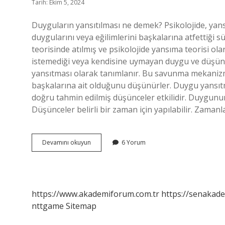
Tarih: Ekim 5, 2024
Duyguların yansıtılması ne demek? Psikolojide, yans
duygularını veya eğilimlerini başkalarına atfettiği 
teorisinde atılmış ve psikolojide yansıma teorisi ola
istemediği veya kendisine uymayan duygu ve düşünce
yansıtması olarak tanımlanır. Bu savunma mekanizma
başkalarına ait olduğunu düşünürler. Duygu yansıt
doğru tahmin edilmiş düşünceler etkilidir. Duygunun i
Düşünceler belirli bir zaman için yapılabilir. Zaman
Duyguların
Devamını okuyun
6 Yorum
Yansıtılması
Nedir
https://www.akademiforum.com.tr
https://senakade
nttgame
Sitemap