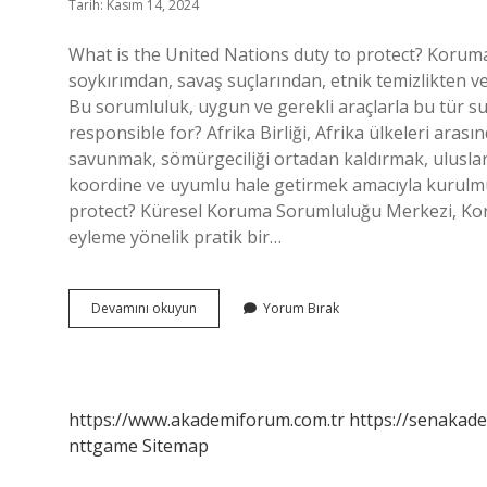
Tarih: Kasım 14, 2024
What is the United Nations duty to protect? Koruma
soykırımdan, savaş suçlarından, etnik temizlikten 
Bu sorumluluk, uygun ve gerekli araçlarla bu tür suçl
responsible for? Afrika Birliği, Afrika ülkeleri aras
savunmak, sömürgeciliği ortadan kaldırmak, uluslarara
koordine ve uyumlu hale getirmek amacıyla kurulmuş
protect? Küresel Koruma Sorumluluğu Merkezi, Koru
eyleme yönelik pratik bir…
What
Devamını okuyun
Yorum Bırak
Is
The
Au
Responsibility
To
https://www.akademiforum.com.tr
https://senakade
Protect
nttgame
Sitemap