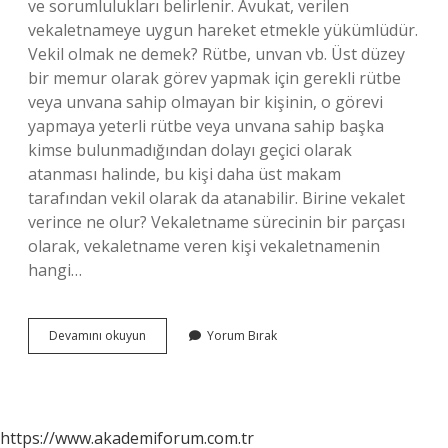
ve sorumlulukları belirlenir. Avukat, verilen
vekaletnameye uygun hareket etmekle yükümlüdür.
Vekil olmak ne demek? Rütbe, unvan vb. Üst düzey
bir memur olarak görev yapmak için gerekli rütbe
veya unvana sahip olmayan bir kişinin, o görevi
yapmaya yeterli rütbe veya unvana sahip başka
kimse bulunmadığından dolayı geçici olarak
atanması halinde, bu kişi daha üst makam
tarafından vekil olarak da atanabilir. Birine vekalet
verince ne olur? Vekaletname sürecinin bir parçası
olarak, vekaletname veren kişi vekaletnamenin
hangi…
Birine
Devamını okuyun
Yorum Bırak
Vekil
Olmak
Ne
Demek
https://www.akademiforum.com.tr