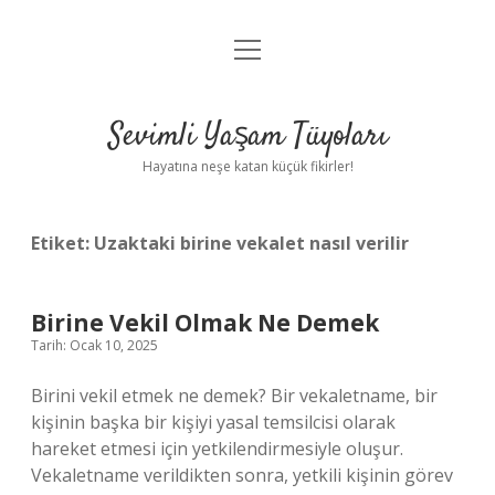
menüyü
Anasayfa
aç
Gizlilik Politikası
Sevimli Yaşam Tüyoları
Yasal Uyarı
Hayatına neşe katan küçük fikirler!
Hakkımızda
Etiket:
Uzaktaki birine vekalet nasıl verilir
Birine Vekil Olmak Ne Demek
Tarih: Ocak 10, 2025
Birini vekil etmek ne demek? Bir vekaletname, bir
kişinin başka bir kişiyi yasal temsilcisi olarak
hareket etmesi için yetkilendirmesiyle oluşur.
Vekaletname verildikten sonra, yetkili kişinin görev