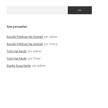
Arama
Son yorumlar
Başaltı Pehlivan Ne Demek
için
admin
Başaltı Pehlivan Ne Demek
için
Yonca
Türk Hat Nedir
için
admin
Türk Hat Nedir
için
Ömer
Banko Kasa Nedir
için
admin
dcasino giriş