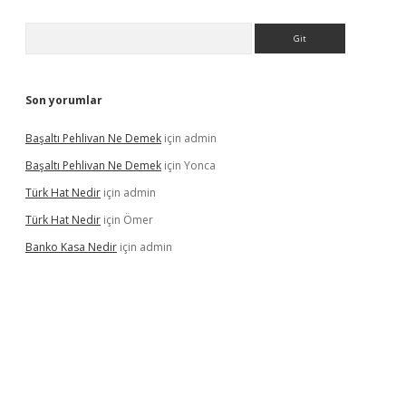
Arama
Son yorumlar
Başaltı Pehlivan Ne Demek
için
admin
Başaltı Pehlivan Ne Demek
için
Yonca
Türk Hat Nedir
için
admin
Türk Hat Nedir
için
Ömer
Banko Kasa Nedir
için
admin
dcasino giriş