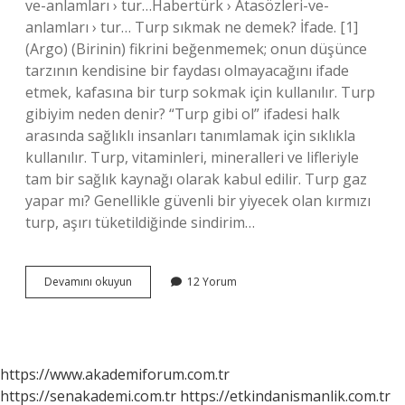
ve-anlamları › tur…Habertürk › Atasözleri-ve-
anlamları › tur… Turp sıkmak ne demek? İfade. [1]
(Argo) (Birinin) fikrini beğenmemek; onun düşünce
tarzının kendisine bir faydası olmayacağını ifade
etmek, kafasına bir turp sokmak için kullanılır. Turp
gibiyim neden denir? “Turp gibi ol” ifadesi halk
arasında sağlıklı insanları tanımlamak için sıklıkla
kullanılır. Turp, vitaminleri, mineralleri ve lifleriyle
tam bir sağlık kaynağı olarak kabul edilir. Turp gaz
yapar mı? Genellikle güvenli bir yiyecek olan kırmızı
turp, aşırı tüketildiğinde sindirim…
Turp
Devamını okuyun
12 Yorum
Sıkmak
Deyimi
Ne
Demek
https://www.akademiforum.com.tr
https://senakademi.com.tr
https://etkindanismanlik.com.tr