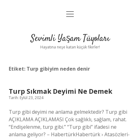
menüyü
Anasayfa
aç
Gizlilik Politikası
Sevimli Yaşam Tüyoları
Yasal Uyarı
Hayatına neşe katan küçük fikirler!
Hakkımızda
Etiket:
Turp gibiyim neden denir
Turp Sıkmak Deyimi Ne Demek
Tarih: Eylül 23, 2024
Turp gibi deyimi ne anlama gelmektedir? Turp gibi
AÇIKLAMA AÇIKLAMASI Çok sağlıklı, sağlam, rahat.
“Endişelenme, turp gibi.” “Turp gibi” ifadesi ne
anlama geliyor? – HabertürkHabertürk › Atasözleri-