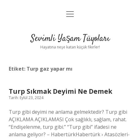
menüyü
Anasayfa
aç
Gizlilik Politikası
Sevimli Yaşam Tüyoları
Yasal Uyarı
Hayatına neşe katan küçük fikirler!
Hakkımızda
Etiket:
Turp gaz yapar mı
Turp Sıkmak Deyimi Ne Demek
Tarih: Eylül 23, 2024
Turp gibi deyimi ne anlama gelmektedir? Turp gibi
AÇIKLAMA AÇIKLAMASI Çok sağlıklı, sağlam, rahat.
“Endişelenme, turp gibi.” “Turp gibi” ifadesi ne
anlama geliyor? – HabertürkHabertürk › Atasözleri-