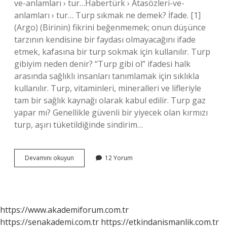
ve-anlamları › tur…Habertürk › Atasözleri-ve-
anlamları › tur… Turp sıkmak ne demek? İfade. [1]
(Argo) (Birinin) fikrini beğenmemek; onun düşünce
tarzının kendisine bir faydası olmayacağını ifade
etmek, kafasına bir turp sokmak için kullanılır. Turp
gibiyim neden denir? “Turp gibi ol” ifadesi halk
arasında sağlıklı insanları tanımlamak için sıklıkla
kullanılır. Turp, vitaminleri, mineralleri ve lifleriyle
tam bir sağlık kaynağı olarak kabul edilir. Turp gaz
yapar mı? Genellikle güvenli bir yiyecek olan kırmızı
turp, aşırı tüketildiğinde sindirim…
Turp
Devamını okuyun
12 Yorum
Sıkmak
Deyimi
Ne
Demek
https://www.akademiforum.com.tr
https://senakademi.com.tr
https://etkindanismanlik.com.tr