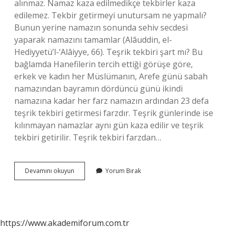
alınmaz. Namaz kaza edilmedikçe tekbirler kaza
edilemez. Tekbir getirmeyi unutursam ne yapmalı?
Bunun yerine namazın sonunda sehiv secdesi
yaparak namazını tamamlar (Alâuddin, el-
Hediyyetü’l-‘Alâiyye, 66). Teşrik tekbiri şart mı? Bu
bağlamda Hanefilerin tercih ettiği görüşe göre,
erkek ve kadın her Müslümanın, Arefe günü sabah
namazından bayramın dördüncü günü ikindi
namazına kadar her farz namazın ardından 23 defa
teşrik tekbiri getirmesi farzdır. Teşrik günlerinde ise
kılınmayan namazlar aynı gün kaza edilir ve teşrik
tekbiri getirilir. Teşrik tekbiri farzdan…
Teşrik
Devamını okuyun
Yorum Bırak
Tekbiri
Unutulursa
Ne
Olur
https://www.akademiforum.com.tr