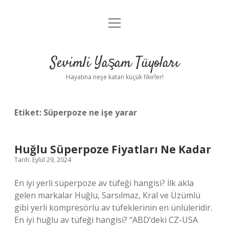
menüyü
Anasayfa
aç
Gizlilik Politikası
Sevimli Yaşam Tüyoları
Yasal Uyarı
Hayatına neşe katan küçük fikirler!
Hakkımızda
Etiket:
Süperpoze ne işe yarar
Huğlu Süperpoze Fiyatları Ne Kadar
Tarih: Eylül 29, 2024
En iyi yerli süperpoze av tüfeği hangisi? İlk akla
gelen markalar Huğlu, Sarsılmaz, Kral ve Üzümlü
gibi yerli kompresörlü av tüfeklerinin en ünlüleridir.
En iyi huğlu av tüfeği hangisi? “ABD’deki CZ-USA