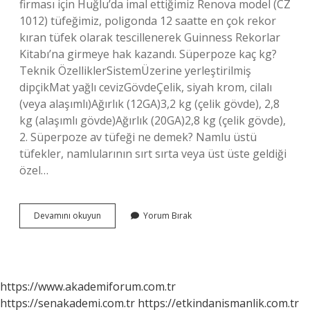
firması için Huğlu’da imal ettiğimiz Renova model (CZ
1012) tüfeğimiz, poligonda 12 saatte en çok rekor
kıran tüfek olarak tescillenerek Guinness Rekorlar
Kitabı’na girmeye hak kazandı. Süperpoze kaç kg?
Teknik ÖzelliklerSistemÜzerine yerleştirilmiş
dipçikMat yağlı cevizGövdeÇelik, siyah krom, cilalı
(veya alaşımlı)Ağırlık (12GA)3,2 kg (çelik gövde), 2,8
kg (alaşımlı gövde)Ağırlık (20GA)2,8 kg (çelik gövde),
2. Süperpoze av tüfeği ne demek? Namlu üstü
tüfekler, namlularının sırt sırta veya üst üste geldiği
özel…
Huğlu
Devamını okuyun
Yorum Bırak
Süperpoze
Fiyatları
Ne
Kadar
https://www.akademiforum.com.tr
https://senakademi.com.tr
https://etkindanismanlik.com.tr