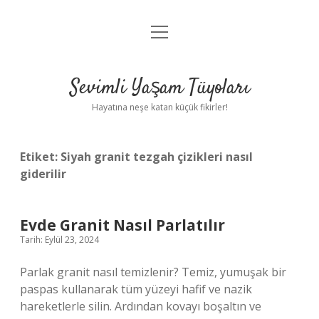
menüyü
Anasayfa
aç
Gizlilik Politikası
Sevimli Yaşam Tüyoları
Yasal Uyarı
Hayatına neşe katan küçük fikirler!
Hakkımızda
Etiket:
Siyah granit tezgah çizikleri nasıl
giderilir
Evde Granit Nasıl Parlatılır
Tarih: Eylül 23, 2024
Parlak granit nasıl temizlenir? Temiz, yumuşak bir
paspas kullanarak tüm yüzeyi hafif ve nazik
hareketlerle silin. Ardından kovayı boşaltın ve