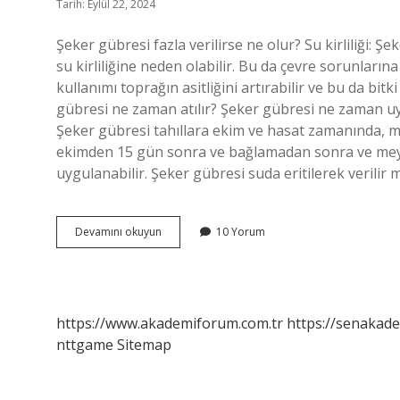
Tarih: Eylül 22, 2024
Şeker gübresi fazla verilirse ne olur? Su kirliliği: Şe
su kirliliğine neden olabilir. Bu da çevre sorunlarına
kullanımı toprağın asitliğini artırabilir ve bu da bi
gübresi ne zaman atılır? Şeker gübresi ne zaman uyg
Şeker gübresi tahıllara ekim ve hasat zamanında, 
ekimden 15 gün sonra ve bağlamadan sonra ve mey
uygulanabilir. Şeker gübresi suda eritilerek verilir 
Şeker
Devamını okuyun
10 Yorum
Gübresi
Ciceklere
Iyi
Gelir
Mi
https://www.akademiforum.com.tr
https://senakade
nttgame
Sitemap