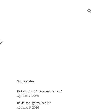
ı
Sidebar
Son Yazılar
vdcasino g
Kalite kontrol Proses ne demek ?
Ağustos 7, 2026
Beyin sapı görevi nedir ?
Ağustos 6, 2026