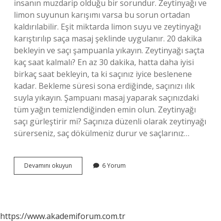
insanın muzdarip olduğu bir sorundur. Zeytinyağı ve
limon suyunun karışımı varsa bu sorun ortadan
kaldırılabilir. Eşit miktarda limon suyu ve zeytinyağı
karıştırılıp saça masaj şeklinde uygulanır. 20 dakika
bekleyin ve saçı şampuanla yıkayın. Zeytinyağı saçta
kaç saat kalmalı? En az 30 dakika, hatta daha iyisi
birkaç saat bekleyin, ta ki saçınız iyice beslenene
kadar. Bekleme süresi sona erdiğinde, saçınızı ılık
suyla yıkayın. Şampuanı masaj yaparak saçınızdaki
tüm yağın temizlendiğinden emin olun. Zeytinyağı
saçı gürleştirir mi? Saçınıza düzenli olarak zeytinyağı
sürerseniz, saç dökülmeniz durur ve saçlarınız…
Zeytinyağı
Devamını okuyun
6 Yorum
Ve
Limon
Saça
Iyi
Gelir
https://www.akademiforum.com.tr
Mi