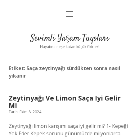
menüyü
Anasayfa
aç
Gizlilik Politikası
Sevimli Yaşam Tüyoları
Yasal Uyarı
Hayatına neşe katan küçük fikirler!
Hakkımızda
Etiket:
Saça zeytinyağı sürdükten sonra nasıl
yıkanır
Zeytinyağı Ve Limon Saça Iyi Gelir
Mi
Tarih: Ekim 8, 2024
Zeytinyağı limon karışımı saça iyi gelir mi? 1- Kepeği
Yok Eder Kepek sorunu günümüzde milyonlarca