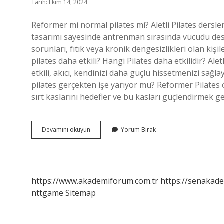
Tarih: Ekim 14, 2024
Reformer mi normal pilates mi? Aletli Pilates ders
tasarımı sayesinde antrenman sırasında vücudu des
sorunları, fıtık veya kronik dengesizlikleri olan kişi
pilates daha etkili? Hangi Pilates daha etkilidir? Al
etkili, akıcı, kendinizi daha güçlü hissetmenizi sağl
pilates gerçekten işe yarıyor mu? Reformer Pilates öz
sırt kaslarını hedefler ve bu kasları güçlendirmek gen
Normal
Devamını okuyun
Yorum Bırak
Pilates
Mi
Reformer
Pilates
Mi
https://www.akademiforum.com.tr
https://senakade
nttgame
Sitemap