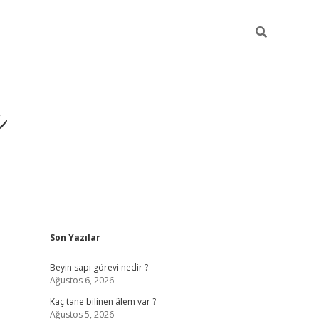
ı
Sidebar
Son Yazılar
vdcasino g
Beyin sapı görevi nedir ?
Ağustos 6, 2026
Kaç tane bilinen âlem var ?
Ağustos 5, 2026