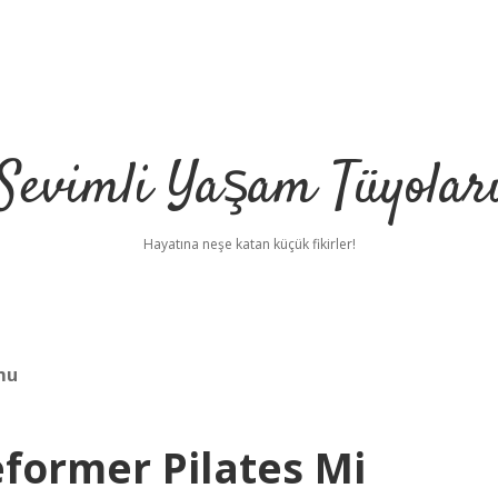
Sevimli Yaşam Tüyolar
Hayatına neşe katan küçük fikirler!
mu
eformer Pilates Mi