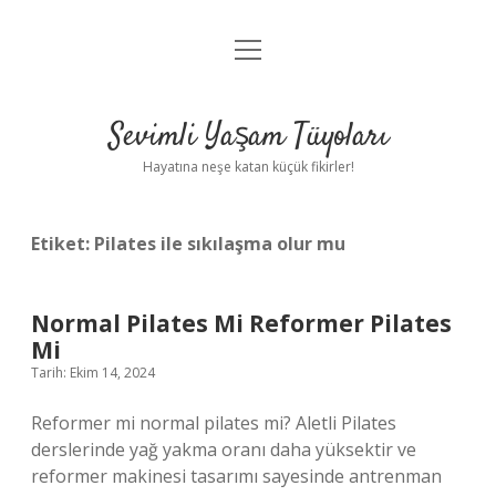
menüyü
Anasayfa
aç
Gizlilik Politikası
Sevimli Yaşam Tüyoları
Yasal Uyarı
Hayatına neşe katan küçük fikirler!
Hakkımızda
Etiket:
Pilates ile sıkılaşma olur mu
Normal Pilates Mi Reformer Pilates
Mi
Tarih: Ekim 14, 2024
Reformer mi normal pilates mi? Aletli Pilates
derslerinde yağ yakma oranı daha yüksektir ve
reformer makinesi tasarımı sayesinde antrenman