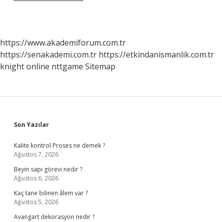
Devlet
Kütüphanesi
Kim
Yaptırdı
https://www.akademiforum.com.tr
https://senakademi.com.tr
https://etkindanismanlik.com.tr
knight online
nttgame
Sitemap
Sidebar
Son Yazılar
Kalite kontrol Proses ne demek ?
Ağustos 7, 2026
Beyin sapı görevi nedir ?
Ağustos 6, 2026
Kaç tane bilinen âlem var ?
Ağustos 5, 2026
Avangart dekorasyon nedir ?