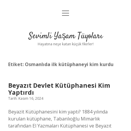
menüyü
Anasayfa
aç
Gizlilik Politikası
Sevimli Yaşam Tüyoları
Yasal Uyarı
Hayatına neşe katan küçük fikirler!
Hakkımızda
Etiket:
Osmanlıda ilk kütüphaneyi kim kurdu
Beyazıt Devlet Kütüphanesi Kim
Yaptırdı
Tarih: Kasım 16, 2024
Beyazit Kütüphanesini kim yaptı? 1884 yılında
kurulan kütüphane, Tabanlıoğlu Mimarlık
tarafından El Yazmaları Kütüphanesi ve Beyazıt