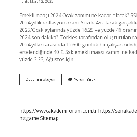
Tarih: Mart 12, 2025
Emekli maaşı 2024 Ocak zammı ne kadar olacak? 
2024 yıllık enflasyon oranı; Yüzde 45 olarak gerçe
2025/Ocak aylarında yüzde 16.25 ve yüzde 46 oranı
2024 son dakika? Torkies tarafından oluşturulan rap
2024 yılları arasında 12.600 günlük bir çalışan öde
ertelendiğinde 40 £. Ssk emekli maaşı zammı ne ka
yüzde 3,23, Ağustos için…
2024
Devamını okuyun
Yorum Bırak
Emekli
Zammı
Ne
Kadar
Olacak
https://www.akademiforum.com.tr
https://senakade
nttgame
Sitemap