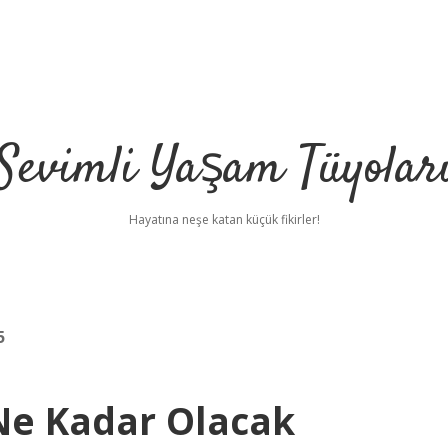
Sevimli Yaşam Tüyolar
Hayatına neşe katan küçük fikirler!
5
Ne Kadar Olacak