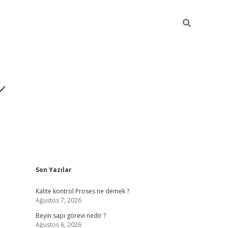
ı
Sidebar
Son Yazılar
vdcasino gi
Kalite kontrol Proses ne demek ?
Ağustos 7, 2026
Beyin sapı görevi nedir ?
Ağustos 6, 2026