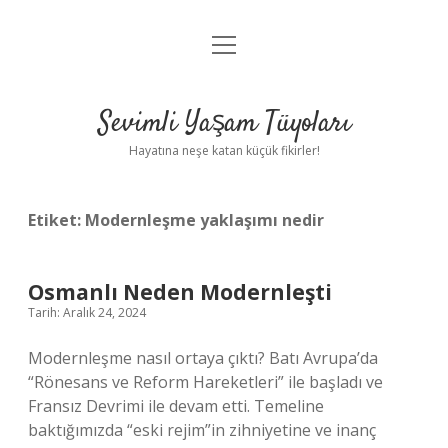
menüyü
Anasayfa
aç
Gizlilik Politikası
Sevimli Yaşam Tüyoları
Yasal Uyarı
Hayatına neşe katan küçük fikirler!
Hakkımızda
Etiket:
Modernleşme yaklaşımı nedir
Osmanlı Neden Modernleşti
Tarih: Aralık 24, 2024
Modernleşme nasıl ortaya çıktı? Batı Avrupa’da
“Rönesans ve Reform Hareketleri” ile başladı ve
Fransız Devrimi ile devam etti. Temeline
baktığımızda “eski rejim”in zihniyetine ve inanç