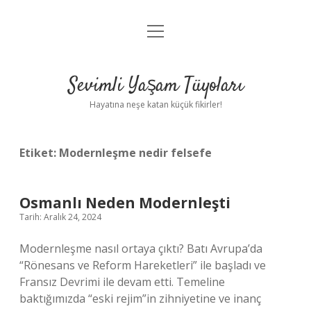
menüyü
Anasayfa
aç
Gizlilik Politikası
Sevimli Yaşam Tüyoları
Yasal Uyarı
Hayatına neşe katan küçük fikirler!
Hakkımızda
Etiket:
Modernleşme nedir felsefe
Osmanlı Neden Modernleşti
Tarih: Aralık 24, 2024
Modernleşme nasıl ortaya çıktı? Batı Avrupa’da
“Rönesans ve Reform Hareketleri” ile başladı ve
Fransız Devrimi ile devam etti. Temeline
baktığımızda “eski rejim”in zihniyetine ve inanç