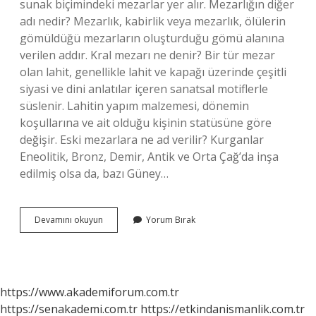
sunak biçimindeki mezarlar yer alır. Mezarlığın diğer
adı nedir? Mezarlık, kabirlik veya mezarlık, ölülerin
gömüldüğü mezarların oluşturduğu gömü alanına
verilen addır. Kral mezarı ne denir? Bir tür mezar
olan lahit, genellikle lahit ve kapağı üzerinde çeşitli
siyasi ve dini anlatılar içeren sanatsal motiflerle
süslenir. Lahitin yapım malzemesi, dönemin
koşullarına ve ait olduğu kişinin statüsüne göre
değişir. Eski mezarlara ne ad verilir? Kurganlar
Eneolitik, Bronz, Demir, Antik ve Orta Çağ’da inşa
edilmiş olsa da, bazı Güney…
Büyük
Devamını okuyun
Yorum Bırak
Mezarlara
Ne
Denir
https://www.akademiforum.com.tr
https://senakademi.com.tr
https://etkindanismanlik.com.tr