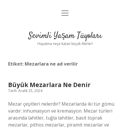
menüyü
Anasayfa
aç
Gizlilik Politikası
Sevimli Yaşam Tüyoları
Yasal Uyarı
Hayatına neşe katan küçük fikirler!
Hakkımızda
Etiket:
Mezarlara ne ad verilir
Büyük Mezarlara Ne Denir
Tarih: Aralık 25, 2024
Mezar çeşitleri nelerdir? Mezarlarda iki tür gömü
vardır: inhumasyon ve kremasyon. Mezar türleri
arasında lahitler, tuğla lahitler, basit toprak
mezarlar, pithos mezarlar, piramit mezarlar ve