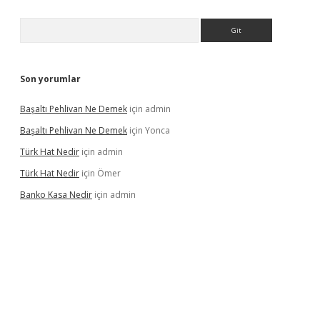
Arama
Son yorumlar
Başaltı Pehlivan Ne Demek
için
admin
Başaltı Pehlivan Ne Demek
için
Yonca
Türk Hat Nedir
için
admin
Türk Hat Nedir
için
Ömer
Banko Kasa Nedir
için
admin
vdcasino giriş