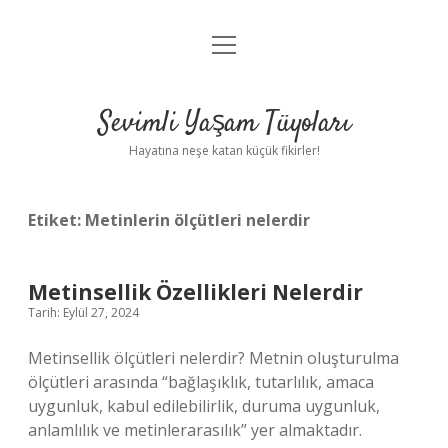
menüyü
Anasayfa
aç
Gizlilik Politikası
Sevimli Yaşam Tüyoları
Yasal Uyarı
Hayatına neşe katan küçük fikirler!
Hakkımızda
Etiket:
Metinlerin ölçütleri nelerdir
Metinsellik Özellikleri Nelerdir
Tarih: Eylül 27, 2024
Metinsellik ölçütleri nelerdir? Metnin oluşturulma
ölçütleri arasında “bağlaşıklık, tutarlılık, amaca
uygunluk, kabul edilebilirlik, duruma uygunluk,
anlamlılık ve metinlerarasılık” yer almaktadır.