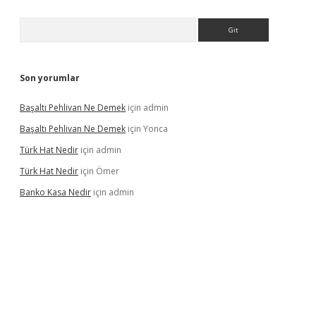
Arama
Son yorumlar
Başaltı Pehlivan Ne Demek
için
admin
Başaltı Pehlivan Ne Demek
için
Yonca
Türk Hat Nedir
için
admin
Türk Hat Nedir
için
Ömer
Banko Kasa Nedir
için
admin
dcasino giriş