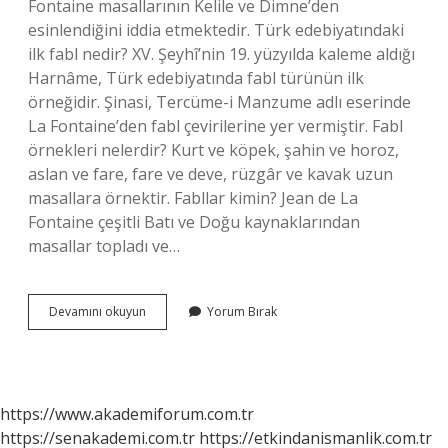
Fontaine masallarının Kelile ve Dimne’den
esinlendiğini iddia etmektedir. Türk edebiyatındaki
ilk fabl nedir? XV. Şeyhî’nin 19. yüzyılda kaleme aldığı
Harnâme, Türk edebiyatında fabl türünün ilk
örneğidir. Şinasi, Tercüme-i Manzume adlı eserinde
La Fontaine’den fabl çevirilerine yer vermiştir. Fabl
örnekleri nelerdir? Kurt ve köpek, şahin ve horoz,
aslan ve fare, fare ve deve, rüzgâr ve kavak uzun
masallara örnektir. Fabllar kimin? Jean de La
Fontaine çeşitli Batı ve Doğu kaynaklarından
masallar topladı ve…
Fabl
Devamını okuyun
Yorum Bırak
Sanatçıları
Kimlerdir
https://www.akademiforum.com.tr
https://senakademi.com.tr
https://etkindanismanlik.com.tr