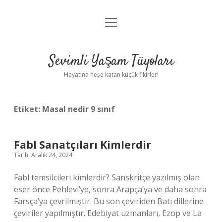
menüyü
Anasayfa
aç
Gizlilik Politikası
Sevimli Yaşam Tüyoları
Yasal Uyarı
Hayatına neşe katan küçük fikirler!
Hakkımızda
Etiket:
Masal nedir 9 sınıf
Fabl Sanatçıları Kimlerdir
Tarih: Aralık 24, 2024
Fabl temsilcileri kimlerdir? Sanskritçe yazılmış olan
eser önce Pehlevi’ye, sonra Arapça’ya ve daha sonra
Farsça’ya çevrilmiştir. Bu son çeviriden Batı dillerine
çeviriler yapılmıştır. Edebiyat uzmanları, Ezop ve La