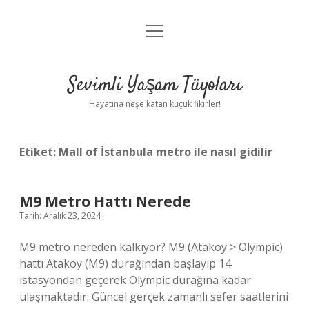
menüyü
Anasayfa
aç
Gizlilik Politikası
Sevimli Yaşam Tüyoları
Yasal Uyarı
Hayatına neşe katan küçük fikirler!
Hakkımızda
Etiket:
Mall of İstanbula metro ile nasıl gidilir
M9 Metro Hattı Nerede
Tarih: Aralık 23, 2024
M9 metro nereden kalkıyor? M9 (Ataköy > Olympic)
hattı Ataköy (M9) durağından başlayıp 14
istasyondan geçerek Olympic durağına kadar
ulaşmaktadır. Güncel gerçek zamanlı sefer saatlerini