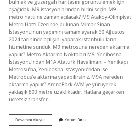
bulmak ve güzergah haritasını görüntülemek için
aşağıdaki M9 istasyonlarından birini seçin. M9
metro hattı ne zaman açılacak? M9 Ataköy-Olimpiyat
Metro Hattı üzerinde bulunan Mimar Sinan
İstasyonu’nun yapımını tamamlayarak 30 Ağustos
2024 tarihinde açılışını yaparak İstanbulluların
hizmetine sunduk. M9 metrosuna nereden aktarma
yapılır? Metro Aktarma Noktaları M9: Yenibosna
İstasyonu’ndan M1A Atatürk Havalimanı – Yenikapı
Metrosu’na, Yenibosna İstasyonu’ndan ise
Metrobüs’e aktarma yapabilirsiniz. M9A nereden
aktarma yapılır? ArenaPark AVM’ye yürüyerek
yaklaşık 800 metre uzaklıktadır. Hatlara geçerken
ücretsiz transfer…
M9
Devamını okuyun
Yorum Bırak
Metro
Hattı
Nerede