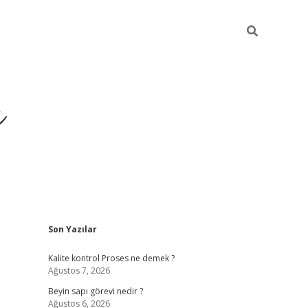
ı
Sidebar
Son Yazılar
vdcasino gi
Kalite kontrol Proses ne demek ?
Ağustos 7, 2026
Beyin sapı görevi nedir ?
Ağustos 6, 2026