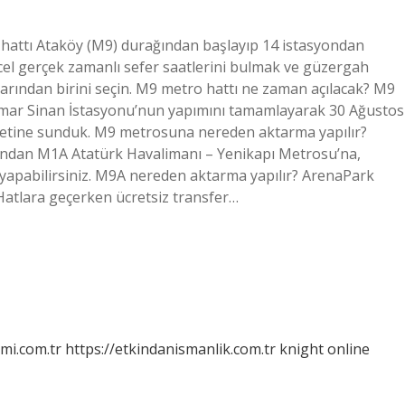
hattı Ataköy (M9) durağından başlayıp 14 istasyondan
el gerçek zamanlı sefer saatlerini bulmak ve güzergah
arından birini seçin. M9 metro hattı ne zaman açılacak? M9
mar Sinan İstasyonu’nun yapımını tamamlayarak 30 Ağustos
izmetine sunduk. M9 metrosuna nereden aktarma yapılır?
ndan M1A Atatürk Havalimanı – Yenikapı Metrosu’na,
apabilirsiniz. M9A nereden aktarma yapılır? ArenaPark
Hatlara geçerken ücretsiz transfer…
mi.com.tr
https://etkindanismanlik.com.tr
knight online