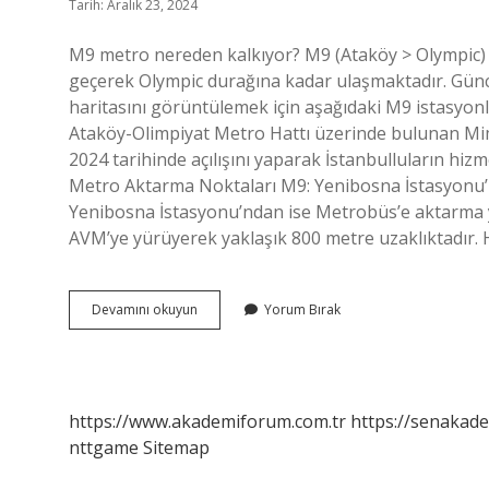
Tarih: Aralık 23, 2024
M9 metro nereden kalkıyor? M9 (Ataköy > Olympic) 
geçerek Olympic durağına kadar ulaşmaktadır. Günc
haritasını görüntülemek için aşağıdaki M9 istasyonl
Ataköy-Olimpiyat Metro Hattı üzerinde bulunan Mi
2024 tarihinde açılışını yaparak İstanbulluların h
Metro Aktarma Noktaları M9: Yenibosna İstasyonu’
Yenibosna İstasyonu’ndan ise Metrobüs’e aktarma y
AVM’ye yürüyerek yaklaşık 800 metre uzaklıktadır. 
M9
Devamını okuyun
Yorum Bırak
Metro
Hattı
Nerede
https://www.akademiforum.com.tr
https://senakade
nttgame
Sitemap