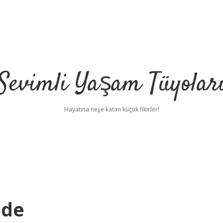
Sevimli Yaşam Tüyolar
Hayatına neşe katan küçük fikirler!
ede