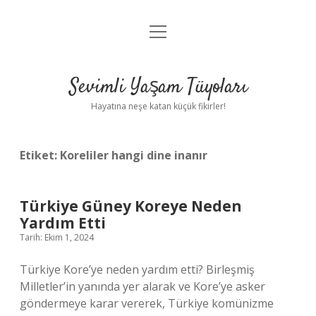
menüyü
Anasayfa
aç
Gizlilik Politikası
Sevimli Yaşam Tüyoları
Yasal Uyarı
Hayatına neşe katan küçük fikirler!
Hakkımızda
Etiket:
Koreliler hangi dine inanır
Türkiye Güney Koreye Neden
Yardım Etti
Tarih: Ekim 1, 2024
Türkiye Kore’ye neden yardım etti? Birleşmiş
Milletler’in yanında yer alarak ve Kore’ye asker
göndermeye karar vererek, Türkiye komünizme