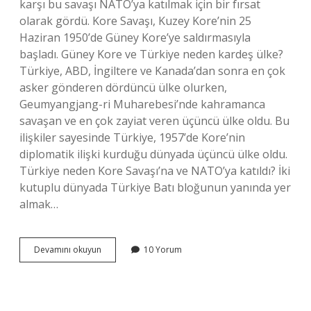
karşı bu savaşı NATO’ya katılmak için bir fırsat
olarak gördü. Kore Savaşı, Kuzey Kore’nin 25
Haziran 1950’de Güney Kore’ye saldırmasıyla
başladı. Güney Kore ve Türkiye neden kardeş ülke?
Türkiye, ABD, İngiltere ve Kanada’dan sonra en çok
asker gönderen dördüncü ülke olurken,
Geumyangjang-ri Muharebesi’nde kahramanca
savaşan ve en çok zayiat veren üçüncü ülke oldu. Bu
ilişkiler sayesinde Türkiye, 1957’de Kore’nin
diplomatik ilişki kurduğu dünyada üçüncü ülke oldu.
Türkiye neden Kore Savaşı’na ve NATO’ya katıldı? İki
kutuplu dünyada Türkiye Batı bloğunun yanında yer
almak…
Türkiye
Devamını okuyun
10 Yorum
Güney
Koreye
Neden
Yardım