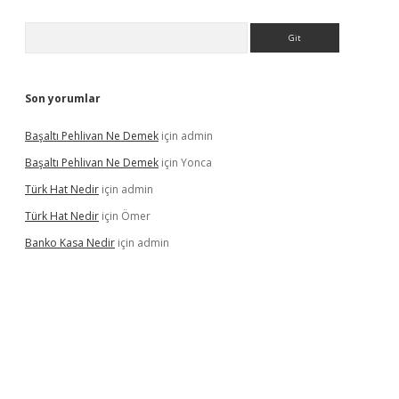
Arama
Son yorumlar
Başaltı Pehlivan Ne Demek
için
admin
Başaltı Pehlivan Ne Demek
için
Yonca
Türk Hat Nedir
için
admin
Türk Hat Nedir
için
Ömer
Banko Kasa Nedir
için
admin
casino giriş