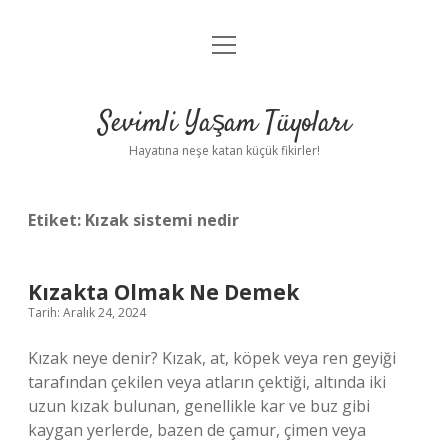
menüyü
Anasayfa
aç
Gizlilik Politikası
Sevimli Yaşam Tüyoları
Yasal Uyarı
Hayatına neşe katan küçük fikirler!
Hakkımızda
Etiket:
Kızak sistemi nedir
Kızakta Olmak Ne Demek
Tarih: Aralık 24, 2024
Kızak neye denir? Kızak, at, köpek veya ren geyiği
tarafından çekilen veya atların çektiği, altında iki
uzun kızak bulunan, genellikle kar ve buz gibi
kaygan yerlerde, bazen de çamur, çimen veya