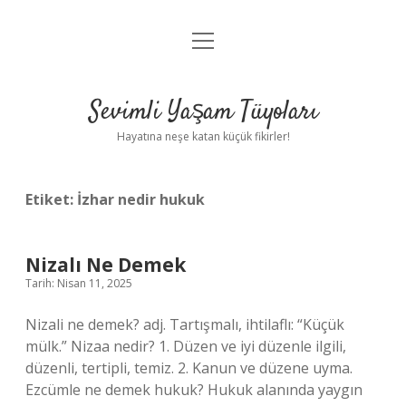
menüyü
Anasayfa
aç
Gizlilik Politikası
Sevimli Yaşam Tüyoları
Yasal Uyarı
Hayatına neşe katan küçük fikirler!
Hakkımızda
Etiket:
İzhar nedir hukuk
Nizalı Ne Demek
Tarih: Nisan 11, 2025
Nizali ne demek? adj. Tartışmalı, ihtilaflı: “Küçük
mülk.” Nizaa nedir? 1. Düzen ve iyi düzenle ilgili,
düzenli, tertipli, temiz. 2. Kanun ve düzene uyma.
Ezcümle ne demek hukuk? Hukuk alanında yaygın