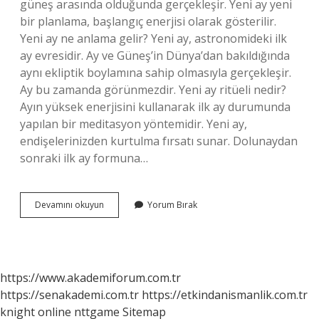
güneş arasında olduğunda gerçekleşir. Yeni ay yeni
bir planlama, başlangıç ​​enerjisi olarak gösterilir.
Yeni ay ne anlama gelir? Yeni ay, astronomideki ilk
ay evresidir. Ay ve Güneş’in Dünya’dan bakıldığında
aynı ekliptik boylamına sahip olmasıyla gerçekleşir.
Ay bu zamanda görünmezdir. Yeni ay ritüeli nedir?
Ayın yüksek enerjisini kullanarak ilk ay durumunda
yapılan bir meditasyon yöntemidir. Yeni ay,
endişelerinizden kurtulma fırsatı sunar. Dolunaydan
sonraki ilk ay formuna…
Yeni
Devamını okuyun
Yorum Bırak
Ay
Anlami
Nedir
https://www.akademiforum.com.tr
https://senakademi.com.tr
https://etkindanismanlik.com.tr
knight online
nttgame
Sitemap