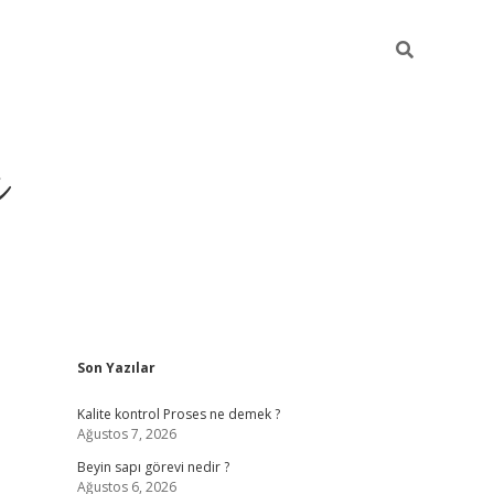
ı
Sidebar
Son Yazılar
vdcasino giriş
Kalite kontrol Proses ne demek ?
Ağustos 7, 2026
Beyin sapı görevi nedir ?
Ağustos 6, 2026