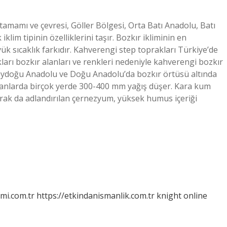
amamı ve çevresi, Göller Bölgesi, Orta Batı Anadolu, Batı
m tipinin özelliklerini taşır. Bozkır ikliminin en
yük sıcaklık farkıdır. Kahverengi step toprakları Türkiye’de
arı bozkır alanları ve renkleri nedeniyle kahverengi bozkır
üneydoğu Anadolu ve Doğu Anadolu’da bozkır örtüsü altında
alanlarda birçok yerde 300-400 mm yağış düşer. Kara kum
rak da adlandırılan çernezyum, yüksek humus içeriği
mi.com.tr
https://etkindanismanlik.com.tr
knight online