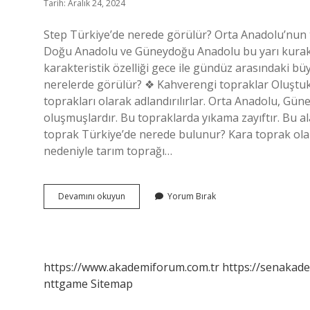
Tarih: Aralık 24, 2024
Step Türkiye’de nerede görülür? Orta Anadolu’nun t
Doğu Anadolu ve Güneydoğu Anadolu bu yarı kurak ikli
karakteristik özelliği gece ile gündüz arasındaki bü
nerelerde görülür? ❖ Kahverengi topraklar Oluştukl
toprakları olarak adlandırılırlar. Orta Anadolu, G
oluşmuşlardır. Bu topraklarda yıkama zayıftır. Bu 
toprak Türkiye’de nerede bulunur? Kara toprak ola
nedeniyle tarım toprağı…
Step
Devamını okuyun
Yorum Bırak
Topraklar
Nerede
Görülür
https://www.akademiforum.com.tr
https://senakade
nttgame
Sitemap