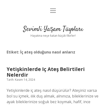
menüyü
Anasayfa
aç
Gizlilik Politikası
Sevimli Yaşam Tüyoları
Yasal Uyarı
Hayatına neşe katan küçük fikirler!
Hakkımızda
Etiket:
İç ateş olduğunu nasıl anlarız
Yetişkinlerde Iç Ateş Belirtileri
Nelerdir
Tarih: Kasım 14, 2024
Yetişkinlerde iç ateş nasıl düşürülür? Ateşiniz varsa
bol su içmek, ılık duş almak, alnınıza, bileklerinize ve
ayak bileklerinize soğuk bez koymak, hafif, ince