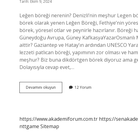
Tarih: Ekim 9, 2024
Leğen böreği nerenin? Denizli’nin meşhur Legen bör
börek olarak yenen Leğen Böreği, Fethiye’nin yöresel
börek, yöresel otlar ve peynirle hazırlanır. Böreği 
Güneydoğu Avrupa, Güney KafkasyaYazarOsmanlı Mu
aittir? Gaziantep ve Hatay’ın ardından UNESCO Yarat
lezzeti patlıcan böreği, yapımının zor olması ve ham
meşhur? Biz buna dikdörtgen börek diyoruz ama gen
Dolayısıyla cevap evet,…
Leğen
Devamını okuyun
12 Yorum
Böreği
Hangi
Yöreye
Aittir
https://www.akademiforum.com.tr
https://senakade
nttgame
Sitemap