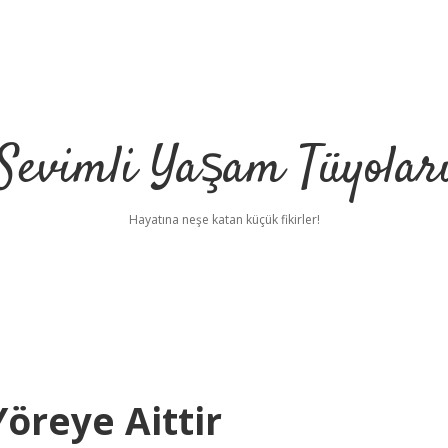
Sevimli Yaşam Tüyolar
Hayatına neşe katan küçük fikirler!
öreye Aittir