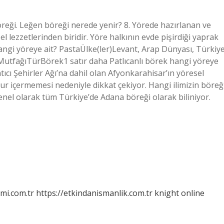
eği. Leğen böreği nerede yenir? 8. Yörede hazırlanan ve
 lezzetlerinden biridir. Yöre halkının evde pişirdiği yaprak
hangi yöreye ait? PastaÜlke(ler)Levant, Arap Dünyası, Türkiye
tfağıTürBörek1 satır daha Patlıcanlı börek hangi yöreye
ıcı Şehirler Ağı’na dahil olan Afyonkarahisar’ın yöresel
ur içermemesi nedeniyle dikkat çekiyor. Hangi ilimizin böreğ
el olarak tüm Türkiye’de Adana böreği olarak biliniyor.
mi.com.tr
https://etkindanismanlik.com.tr
knight online