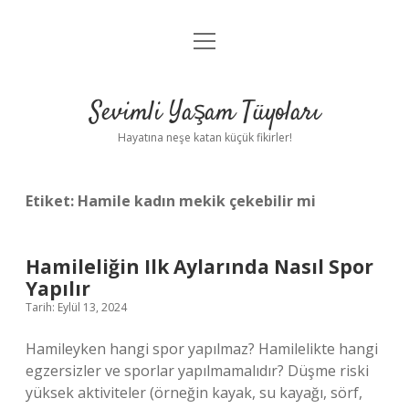
menüyü
Anasayfa
aç
Gizlilik Politikası
Sevimli Yaşam Tüyoları
Yasal Uyarı
Hayatına neşe katan küçük fikirler!
Hakkımızda
Etiket:
Hamile kadın mekik çekebilir mi
Hamileliğin Ilk Aylarında Nasıl Spor
Yapılır
Tarih: Eylül 13, 2024
Hamileyken hangi spor yapılmaz? Hamilelikte hangi
egzersizler ve sporlar yapılmamalıdır? Düşme riski
yüksek aktiviteler (örneğin kayak, su kayağı, sörf,