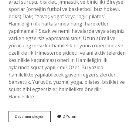
arazi sürüşü, bisiklet, jimnastik ve binicilik) Bireysel
sporlar (örneğin futbol ve basketbol, ​​buz hokeyi,
boks) Dalış “Yavaş yoga” veya “ağır pilates”.
Hamileliğin ilk haftalarında hangi hareketler
yapılmamalı? Sıcak ve nemli havalarda veya ateşiniz
varken egzersiz yapmamalısınız. Uzun süreli ve
yorucu egzersizler hamilelik boyunca önerilmez ve
özellikle ilk trimesterde şiddetli ve ani aktivitelerden
kesinlikle kaçınılması önerilir. Hamileliğin ilk
aylarında squat yapılır mı? Özet. Bu yazıda
hamilelikte yapılabilecek güvenli egzersizlerden
bahsettik. Yürüyüş, yüzme, yoga, pilates, bisiklet ve
squat gibi egzersizler hamilelikte önerilir.
Hamilelikte…
Hamileliğin
Devamını okuyun
2 Yorum
Ilk
Aylarında
Nasıl