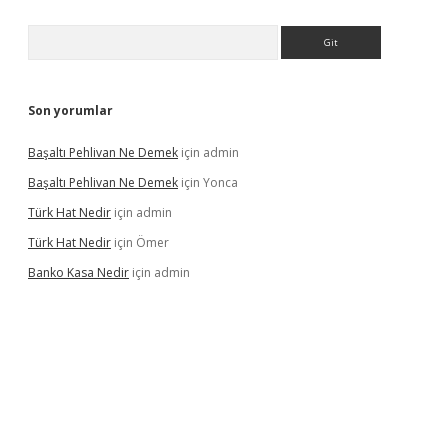
Arama
Son yorumlar
Başaltı Pehlivan Ne Demek
için
admin
Başaltı Pehlivan Ne Demek
için
Yonca
Türk Hat Nedir
için
admin
Türk Hat Nedir
için
Ömer
Banko Kasa Nedir
için
admin
dcasino giriş