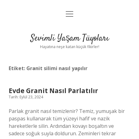
menüyü
Anasayfa
aç
Gizlilik Politikası
Sevimli Yaşam Tüyoları
Yasal Uyarı
Hayatına neşe katan küçük fikirler!
Hakkımızda
Etiket:
Granit silimi nasıl yapılır
Evde Granit Nasıl Parlatılır
Tarih: Eylül 23, 2024
Parlak granit nasıl temizlenir? Temiz, yumuşak bir
paspas kullanarak tüm yüzeyi hafif ve nazik
hareketlerle silin. Ardından kovayı boşaltın ve
sadece soğuk suyla doldurun. Zeminleri tekrar