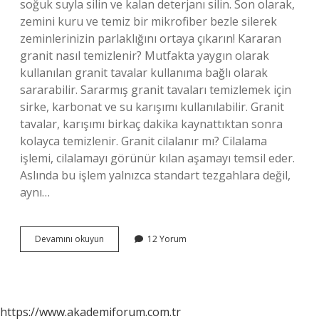
soğuk suyla silin ve kalan deterjanı silin. Son olarak,
zemini kuru ve temiz bir mikrofiber bezle silerek
zeminlerinizin parlaklığını ortaya çıkarın! Kararan
granit nasıl temizlenir? Mutfakta yaygın olarak
kullanılan granit tavalar kullanıma bağlı olarak
sararabilir. Sararmış granit tavaları temizlemek için
sirke, karbonat ve su karışımı kullanılabilir. Granit
tavalar, karışımı birkaç dakika kaynattıktan sonra
kolayca temizlenir. Granit cilalanır mı? Cilalama
işlemi, cilalamayı görünür kılan aşamayı temsil eder.
Aslında bu işlem yalnızca standart tezgahlara değil,
aynı…
Evde
Devamını okuyun
12 Yorum
Granit
Nasıl
Parlatılır
https://www.akademiforum.com.tr