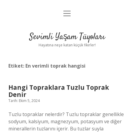
menüyü
Anasayfa
aç
Gizlilik Politikası
Sevimli Yaşam Tüyoları
Yasal Uyarı
Hayatına neşe katan küçük fikirler!
Hakkımızda
Etiket:
En verimli toprak hangisi
Hangi Topraklara Tuzlu Toprak
Denir
Tarih: Ekim 5, 2024
Tuzlu topraklar nelerdir? Tuzlu topraklar genellikle
sodyum, kalsiyum, magnezyum, potasyum ve diğer
minerallerin tuzlarını içerir. Bu tuzlar suyla