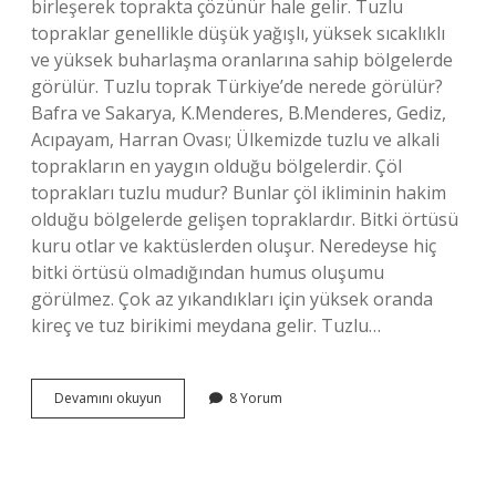
birleşerek toprakta çözünür hale gelir. Tuzlu
topraklar genellikle düşük yağışlı, yüksek sıcaklıklı
ve yüksek buharlaşma oranlarına sahip bölgelerde
görülür. Tuzlu toprak Türkiye’de nerede görülür?
Bafra ve Sakarya, K.Menderes, B.Menderes, Gediz,
Acıpayam, Harran Ovası; Ülkemizde tuzlu ve alkali
toprakların en yaygın olduğu bölgelerdir. Çöl
toprakları tuzlu mudur? Bunlar çöl ikliminin hakim
olduğu bölgelerde gelişen topraklardır. Bitki örtüsü
kuru otlar ve kaktüslerden oluşur. Neredeyse hiç
bitki örtüsü olmadığından humus oluşumu
görülmez. Çok az yıkandıkları için yüksek oranda
kireç ve tuz birikimi meydana gelir. Tuzlu…
Hangi
Devamını okuyun
8 Yorum
Topraklara
Tuzlu
Toprak
Denir