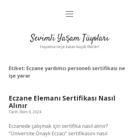
menüyü
Anasayfa
aç
Gizlilik Politikası
Sevimli Yaşam Tüyoları
Yasal Uyarı
Hayatına neşe katan küçük fikirler!
Hakkımızda
Etiket:
Eczane yardımcı personeli sertifikası ne
işe yarar
Eczane Elemanı Sertifikası Nasıl
Alınır
Tarih: Ekim 9, 2024
Eczanede çalışmak için sertifika nasıl alınır?
“Üniversite Onaylı Eczacı” sertifikasını nasıl