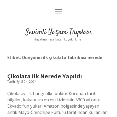
menüyü
Anasayfa
aç
Gizlilik Politikası
Sevimli Yaşam Tüyoları
Yasal Uyarı
Hayatına neşe katan küçük fikirler!
Hakkımızda
Etiket:
Dünyanın ilk çikolata fabrikası nerede
Çikolata Ilk Nerede Yapıldı
Tarih: Eylül 24, 2024
Çikolatayı ilk hangi ülke buldu? Korunan tarihi
bilgiler, kakaonun en eski izlerinin 5300 yıl önce
Ekvador’un yukarı Amazon bölgesinde yaşayan
antik Mayo-Chinchipe kültürü tarafından kullanılan