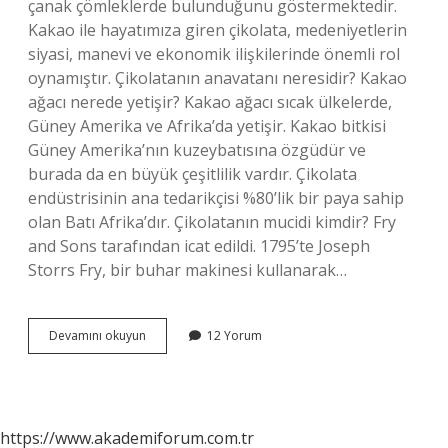
çanak çömleklerde bulunduğunu göstermektedir.
Kakao ile hayatımıza giren çikolata, medeniyetlerin
siyasi, manevi ve ekonomik ilişkilerinde önemli rol
oynamıştır. Çikolatanın anavatanı neresidir? Kakao
ağacı nerede yetişir? Kakao ağacı sıcak ülkelerde,
Güney Amerika ve Afrika’da yetişir. Kakao bitkisi
Güney Amerika’nın kuzeybatısına özgüdür ve
burada da en büyük çeşitlilik vardır. Çikolata
endüstrisinin ana tedarikçisi %80’lik bir paya sahip
olan Batı Afrika’dır. Çikolatanın mucidi kimdir? Fry
and Sons tarafından icat edildi. 1795’te Joseph
Storrs Fry, bir buhar makinesi kullanarak…
Çikolata
Devamını okuyun
12 Yorum
Ilk
Nerede
Yapıldı
https://www.akademiforum.com.tr