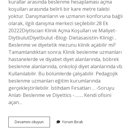
kurallar arasında beslenme hesaplaması açma
koşulları arasında belirli bir kare metre talebi
yoktur. Danışmanların ve uzmanın konforuna bağlı
olarak, ilgili danışma merkezi seçilebilir.28 Ek
20222Diytiscian Klinik Açma Koşulları ve Maliyet-
DiytbulutDiyetbulut ›Blog› Dietasasistin-Klinigi ..
Beslenme ve diyetetik mezunu klinik açabilir mi?
Tamamlandıktan sonra; Klinik beslenme uzmanları
hastanelerde ve diyabet diyet alanlarında, böbrek
beslenme alanlarında, onkoloji diyet alanlarında vb.
Kullanılabilir. Bu bölümlerde çalışabilir. Pedagojik
beslenme uzmanları eğitim kurumlarında
gerçekleştirilebilir. İstihdam Fırsatları … ›Soruyu
Anlat› Beslenme ve Diyettics -…….. Kendi ofisini
açan…
Beslenme
Devamını okuyun
Yorum Bırak
Ve
Diyetetik