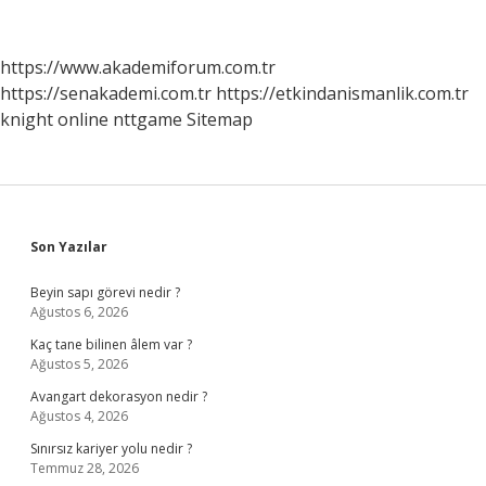
Mezunları
Kendi
Yerini
https://www.akademiforum.com.tr
Açabilir
https://senakademi.com.tr
https://etkindanismanlik.com.tr
Mi
knight online
nttgame
Sitemap
Sidebar
Son Yazılar
Beyin sapı görevi nedir ?
Ağustos 6, 2026
Kaç tane bilinen âlem var ?
Ağustos 5, 2026
Avangart dekorasyon nedir ?
Ağustos 4, 2026
Sınırsız kariyer yolu nedir ?
Temmuz 28, 2026