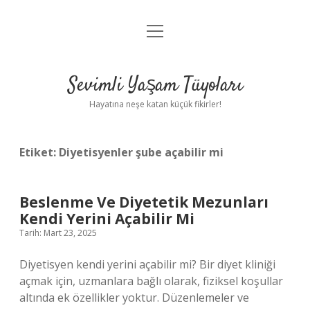
menüyü
Anasayfa
aç
Gizlilik Politikası
Sevimli Yaşam Tüyoları
Yasal Uyarı
Hayatına neşe katan küçük fikirler!
Hakkımızda
Etiket:
Diyetisyenler şube açabilir mi
Beslenme Ve Diyetetik Mezunları
Kendi Yerini Açabilir Mi
Tarih: Mart 23, 2025
Diyetisyen kendi yerini açabilir mi? Bir diyet kliniği
açmak için, uzmanlara bağlı olarak, fiziksel koşullar
altında ek özellikler yoktur. Düzenlemeler ve