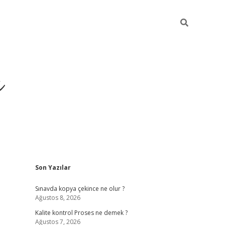
ı
Sidebar
Son Yazılar
vdcasino giriş
Sınavda kopya çekince ne olur ?
Ağustos 8, 2026
Kalite kontrol Proses ne demek ?
Ağustos 7, 2026