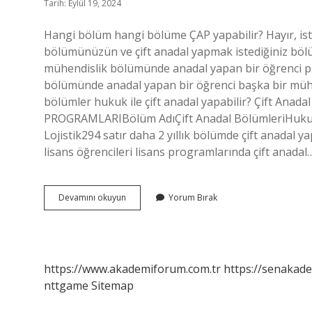
Tarih: Eylül 19, 2024
Hangi bölüm hangi bölüme ÇAP yapabilir? Hayır, is
bölümünüzün ve çift anadal yapmak istediğiniz bölü
mühendislik bölümünde anadal yapan bir öğrenci p
bölümünde anadal yapan bir öğrenci başka bir mühen
bölümler hukuk ile çift anadal yapabilir? Çift An
PROGRAMLARIBölüm AdıÇift Anadal BölümleriHukukİ
Lojistik294 satır daha 2 yıllık bölümde çift anadal y
lisans öğrencileri lisans programlarında çift anadal
Hangi
Devamını okuyun
Yorum Bırak
Bölümler
Çift
Anadal
Yapabilir
https://www.akademiforum.com.tr
https://senakade
nttgame
Sitemap