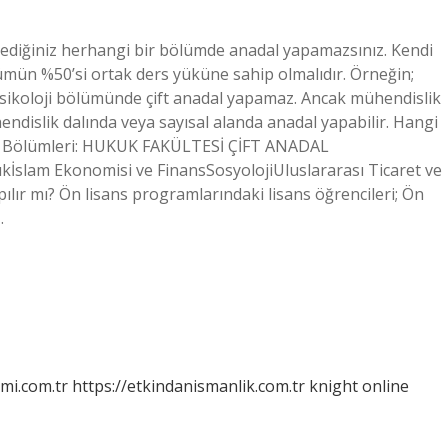
tediğiniz herhangi bir bölümde anadal yapamazsınız. Kendi
mün %50’si ortak ders yüküne sahip olmalıdır. Örneğin;
sikoloji bölümünde çift anadal yapamaz. Ancak mühendislik
dislik dalında veya sayısal alanda anadal yapabilir. Hangi
adal Bölümleri: HUKUK FAKÜLTESİ ÇİFT ANADAL
slam Ekonomisi ve FinansSosyolojiUluslararası Ticaret ve
apılır mı? Ön lisans programlarındaki lisans öğrencileri; Ön
…
mi.com.tr
https://etkindanismanlik.com.tr
knight online