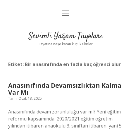
menüyü
Anasayfa
aç
Gizlilik Politikası
Sevimli Yaşam Tüyoları
Yasal Uyarı
Hayatına neşe katan küçük fikirler!
Hakkımızda
Etiket:
Bir anasınıfında en fazla kaç öğrenci olur
Anasınıfında Devamsızlıktan Kalma
Var Mı
Tarih: Ocak 13, 2025
Anasınıfında devam zorunluluğu var mı? Yeni eğitim
reformu kapsamında, 2020/2021 eğitim öğretim
yılından itibaren anaokulu 3. sınıftan itibaren, yani 5