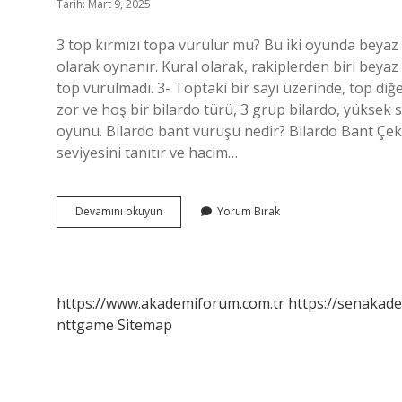
Tarih: Mart 9, 2025
3 top kırmızı topa vurulur mu? Bu iki oyunda beyaz bir
olarak oynanır. Kural olarak, rakiplerden biri beyaz 
top vurulmadı. 3- Toptaki bir sayı üzerinde, top d
zor ve hoş bir bilardo türü, 3 grup bilardo, yüksek 
oyunu. Bilardo bant vuruşu nedir? Bilardo Bant Çekimi
seviyesini tanıtır ve hacim…
3
Devamını okuyun
Yorum Bırak
Bant
Bilardo
Nasıl
Oynanır
https://www.akademiforum.com.tr
https://senakade
nttgame
Sitemap