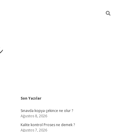
ı
Sidebar
Son Yazılar
vdcasino gi
Sınavda kopya çekince ne olur ?
Ağustos 8, 2026
Kalite kontrol Proses ne demek ?
Ağustos 7, 2026