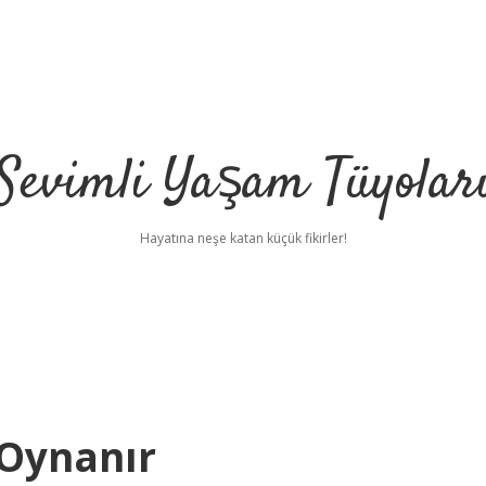
Sevimli Yaşam Tüyolar
Hayatına neşe katan küçük fikirler!
 Oynanır