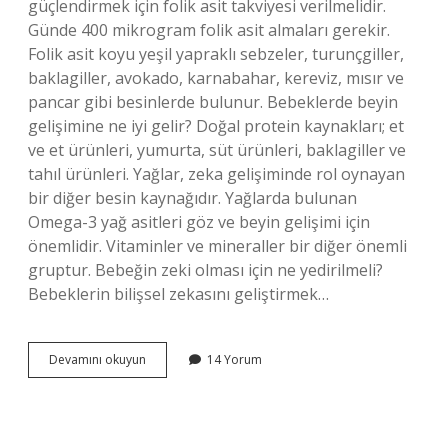
güçlendirmek için folik asit takviyesi verilmelidir.
Günde 400 mikrogram folik asit almaları gerekir.
Folik asit koyu yeşil yapraklı sebzeler, turunçgiller,
baklagiller, avokado, karnabahar, kereviz, mısır ve
pancar gibi besinlerde bulunur. Bebeklerde beyin
gelişimine ne iyi gelir? Doğal protein kaynakları; et
ve et ürünleri, yumurta, süt ürünleri, baklagiller ve
tahıl ürünleri. Yağlar, zeka gelişiminde rol oynayan
bir diğer besin kaynağıdır. Yağlarda bulunan
Omega-3 yağ asitleri göz ve beyin gelişimi için
önemlidir. Vitaminler ve mineraller bir diğer önemli
gruptur. Bebeğin zeki olması için ne yedirilmeli?
Bebeklerin bilişsel zekasını geliştirmek…
Bebeğin
Devamını okuyun
14 Yorum
Beyin
Gelişimi
Için
Ne