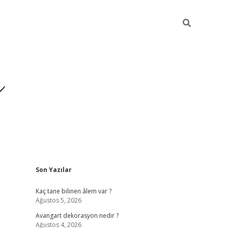
ı
Sidebar
Son Yazılar
vdcasino gi
Kaç tane bilinen âlem var ?
Ağustos 5, 2026
Avangart dekorasyon nedir ?
Ağustos 4, 2026