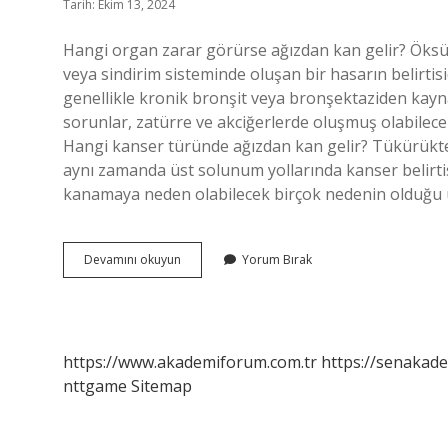
Tarih: Ekim 13, 2024
Hangi organ zarar görürse ağızdan kan gelir? Öksür
veya sindirim sisteminde oluşan bir hasarın belirtis
genellikle kronik bronşit veya bronşektaziden kayna
sorunlar, zatürre ve akciğerlerde oluşmuş olabilecek
Hangi kanser türünde ağızdan kan gelir? Tükürükte 
aynı zamanda üst solunum yollarında kanser belirtisi 
kanamaya neden olabilecek birçok nedenin olduğu
Ağızdan
Devamını okuyun
Yorum Bırak
Gelen
Kan
Ne
Zaman
Tehlikeli
https://www.akademiforum.com.tr
https://senakade
nttgame
Sitemap