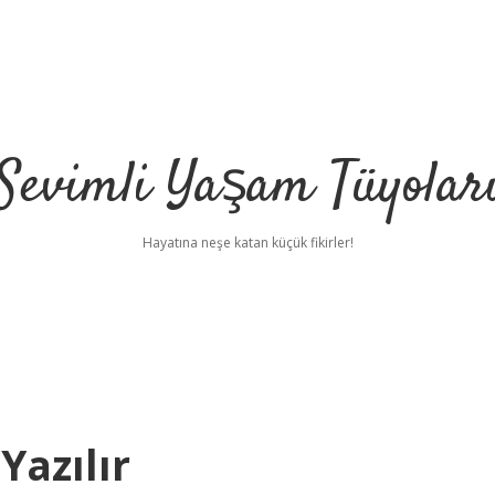
Sevimli Yaşam Tüyolar
Hayatına neşe katan küçük fikirler!
azılır