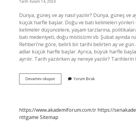
Tarih: Kasım 14, 2024
Dünya, güneş ve ay nasıl yazılır? Dünya, güneş ve ay
küçük harfle başlar. Doğu ve batı kelimeleri yönleri 
kelimeler düşüncelere, yaşam tarzlarına, politikalara 
batı medeniyeti, doğu mistisizmi vb. Şubat ayında n
Rehberi’ne göre, belirli bir tarihi belirten ay ve gün
adlar küçük harfle başlar. Ayrıca, büyük harfle baş
ayrılır. Tarih yazılırken ay nereye yazılır? Tarihler
Ay
Devamını okuyun
Yorum Bırak
Ne
Zaman
Büyük
Yazılır
https://www.akademiforum.com.tr
https://senakade
nttgame
Sitemap