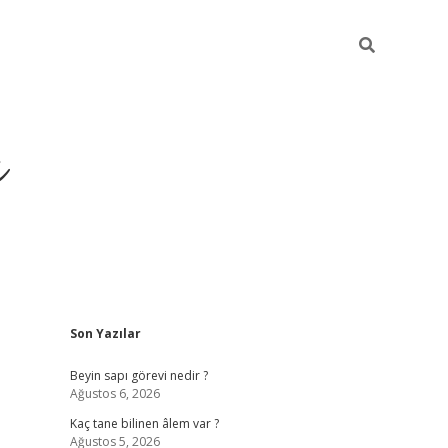
ı
Sidebar
Son Yazılar
vdcasino giriş
Beyin sapı görevi nedir ?
Ağustos 6, 2026
Kaç tane bilinen âlem var ?
Ağustos 5, 2026