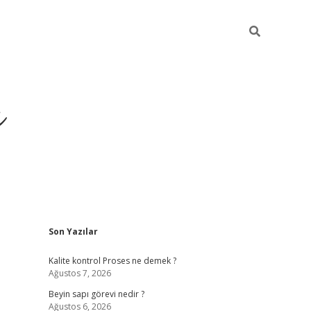
ı
Sidebar
Son Yazılar
vdcasino g
Kalite kontrol Proses ne demek ?
Ağustos 7, 2026
Beyin sapı görevi nedir ?
Ağustos 6, 2026