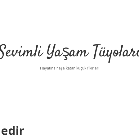
Sevimli Yaşam Tüyolar
Hayatına neşe katan küçük fikirler!
edir