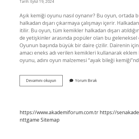
Tarih: Eylül 19, 2024
Aşık kemiği oyunu nasıl oynanır? Bu oyun, ortada bu
halkadan dışarı çıkarmaya çalışmayı içerir. Halkadan
itilir. Bu oyun, tüm kemikler halkadan dışarı atıldı
de yetişkinler arasında popüler olan bu geleneksel o
Oyunun başında büyük bir daire çizilir. Dairenin için
amacı eneks adı verilen kemikleri kullanarak eklem 
oyunu, adını oyun malzemesi “ayak bileği kemiği”n
Aşık
Devamını okuyun
Yorum Bırak
Kemiği
Oyunu
Nedir
https://www.akademiforum.com.tr
https://senakade
nttgame
Sitemap